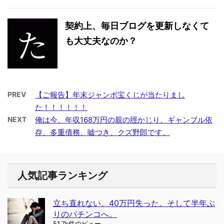
契約上、毎日ブログを更新しなくて
も大丈夫なのか？
PREV
【ご報告】年末ジャンボ宝くじが当たりまし
た！！！！！！
NEXT
俺は今、年収168万円の親の脛かじり、ギャンブル依
存、多重債務、嘘つき、クズ野郎です。
人気記事ランキング
立ち直れない。40万円失った。そして半年ぶ
りのパチンコへ。
51.7k件のビュー