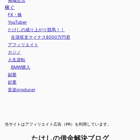
無職生活
稼ぐ
FX・株
YouTuber
たけしの成り上がり競馬！！
生涯収支マイナス8000万円君
アフィリエイト
カジノ
人生逆転
BMW購入
副業
起業
音楽producer
当サイトはアフィリエイト広告（PR）を利用しています。
たけしの借金解決ブログ