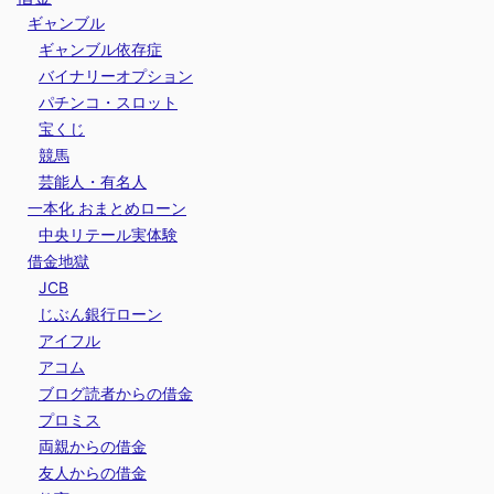
ギャンブル
ギャンブル依存症
バイナリーオプション
パチンコ・スロット
宝くじ
競馬
芸能人・有名人
一本化 おまとめローン
中央リテール実体験
借金地獄
JCB
じぶん銀行ローン
アイフル
アコム
ブログ読者からの借金
プロミス
両親からの借金
友人からの借金