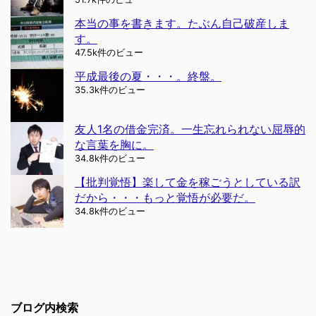
本当の事を書きます。たぶん自己破産しま
す。
47.5k件のビュー
平成最後の夏・・・。終盤。
35.3k件のビュー
友人1名の借金完済。一生忘れられない屈辱的
な言葉を胸に。
34.8k件のビュー
【批判覚悟】楽して金を稼ごうとしている訳
だから・・・もっと覚悟が必要だ。
34.8k件のビュー
ブログ内検索