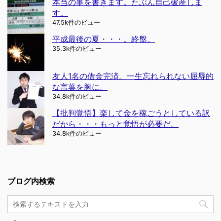
本当の事を書きます。たぶん自己破産しま
す。
47.5k件のビュー
平成最後の夏・・・。終盤。
35.3k件のビュー
友人1名の借金完済。一生忘れられない屈辱的
な言葉を胸に。
34.8k件のビュー
【批判覚悟】楽して金を稼ごうとしている訳
だから・・・もっと覚悟が必要だ。
34.8k件のビュー
ブログ内検索