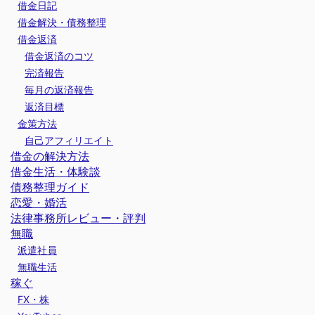
借金日記
借金解決・債務整理
借金返済
借金返済のコツ
完済報告
毎月の返済報告
返済目標
金策方法
自己アフィリエイト
借金の解決方法
借金生活・体験談
債務整理ガイド
恋愛・婚活
法律事務所レビュー・評判
無職
派遣社員
無職生活
稼ぐ
FX・株