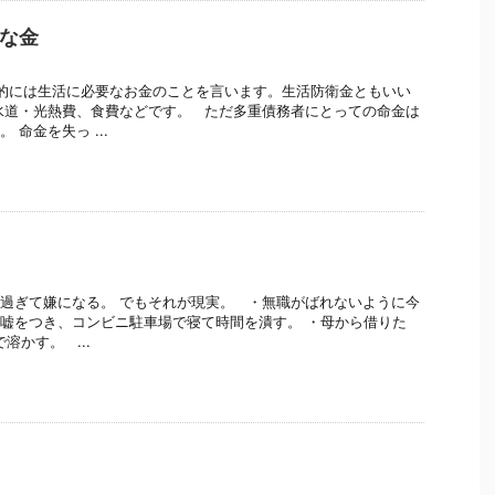
な金
0
的には生活に必要なお金のことを言います。生活防衛金ともいい
水道・光熱費、食費などです。 ただ多重債務者にとっての命金は
 命金を失っ ...
9
過ぎて嫌になる。 でもそれが現実。 ・無職がばれないように今
嘘をつき、コンビニ駐車場で寝て時間を潰す。 ・母から借りた
で溶かす。 ...
7