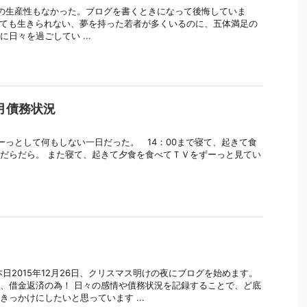
の生産性もなかった。ブログを書くときになって後悔していま
ても生きられない、夢を持った若者が多くいるのに、五体満足の
日々を過ごしてい ...
2月債務状況
7
っとして何もしない一日だった。 14：00まで寝て、起きて食
だらだら。 また寝て、起きて夕食を食べてＴＶをずーっと見てい
6
本日2015年12月26日、クリスマス明けの夜にブログを始めます。
、借金返済の為！ 日々の感情や債務状況を記録することで、ど底
きっかけにしたいと思っています ...