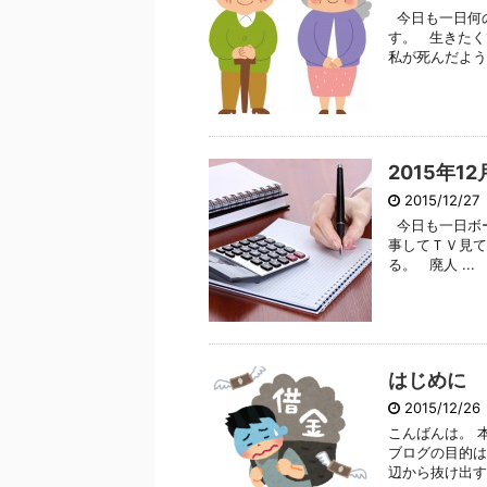
今日も一日何
す。 生きたく
私が死んだように
2015年1
2015/12/2
今日も一日ボー
事してＴＶ見て
る。 廃人 ...
はじめに
2015/12/2
こんばんは。 
ブログの目的は
辺から抜け出す