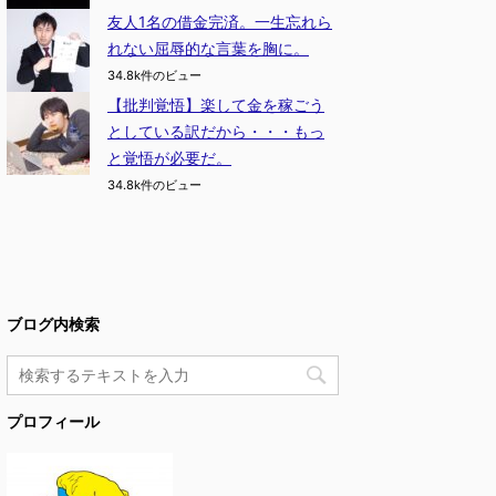
友人1名の借金完済。一生忘れら
れない屈辱的な言葉を胸に。
34.8k件のビュー
【批判覚悟】楽して金を稼ごう
としている訳だから・・・もっ
と覚悟が必要だ。
34.8k件のビュー
ブログ内検索
プロフィール