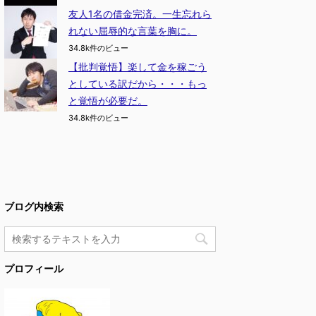
友人1名の借金完済。一生忘れら
れない屈辱的な言葉を胸に。
34.8k件のビュー
【批判覚悟】楽して金を稼ごう
としている訳だから・・・もっ
と覚悟が必要だ。
34.8k件のビュー
ブログ内検索
プロフィール