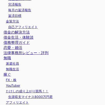
完済報告
毎月の返済報告
返済目標
金策方法
自己アフィリエイト
借金の解決方法
借金生活・体験談
債務整理ガイド
恋愛・婚活
法律事務所レビュー・評判
無職
派遣社員
無職生活
稼ぐ
FX・株
YouTuber
たけしの成り上がり競馬！！
生涯収支マイナス8000万円君
アフィリエイト