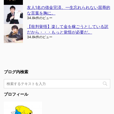
友人1名の借金完済。一生忘れられない屈辱的
な言葉を胸に。
34.8k件のビュー
【批判覚悟】楽して金を稼ごうとしている訳
だから・・・もっと覚悟が必要だ。
34.8k件のビュー
ブログ内検索
プロフィール