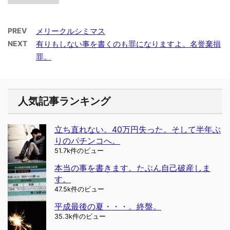
PREV
メリークルシミマス
NEXT
有りもしない事を書くのも罪になりますよ。名誉棄損
罪。
人気記事ランキング
立ち直れない。40万円失った。そして半年ぶ
りのパチンコへ。
51.7k件のビュー
本当の事を書きます。たぶん自己破産しま
す。
47.5k件のビュー
平成最後の夏・・・。終盤。
35.3k件のビュー