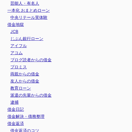
芸能人・有名人
一本化 おまとめローン
中央リテール実体験
借金地獄
JCB
じぶん銀行ローン
アイフル
アコム
ブログ読者からの借金
プロミス
両親からの借金
友人からの借金
教育ローン
派遣の先輩からの借金
逮捕
借金日記
借金解決・債務整理
借金返済
借金返済のコツ