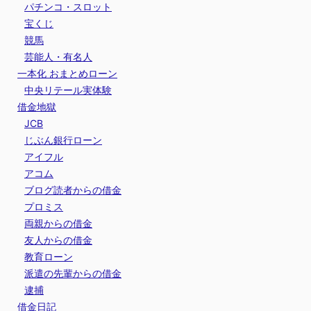
パチンコ・スロット
宝くじ
競馬
芸能人・有名人
一本化 おまとめローン
中央リテール実体験
借金地獄
JCB
じぶん銀行ローン
アイフル
アコム
ブログ読者からの借金
プロミス
両親からの借金
友人からの借金
教育ローン
派遣の先輩からの借金
逮捕
借金日記