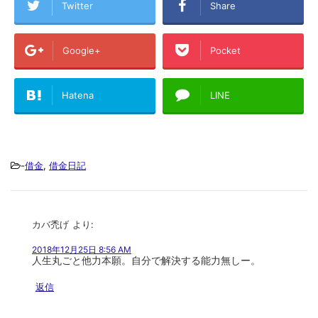
Twitter
Share
Google+
Pocket
Hatena
LINE
-
借金
,
借金日記
カバ禿げ
より:
2018年12月25日 8:56 AM
人生丸ごと他力本願。自分で解決する能力無しー。
返信