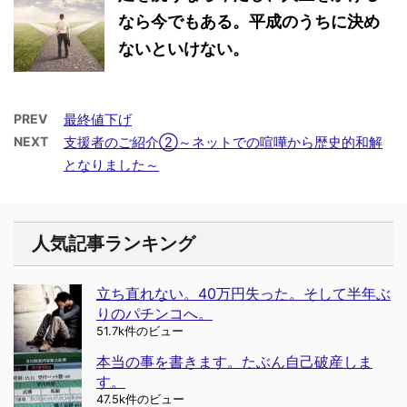
なら今でもある。平成のうちに決め
ないといけない。
PREV
最終値下げ
NEXT
支援者のご紹介②～ネットでの喧嘩から歴史的和解
となりました～
人気記事ランキング
立ち直れない。40万円失った。そして半年ぶ
りのパチンコへ。
51.7k件のビュー
本当の事を書きます。たぶん自己破産しま
す。
47.5k件のビュー