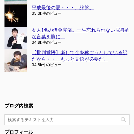
平成最後の夏・・・。終盤。
35.3k件のビュー
友人1名の借金完済。一生忘れられない屈辱的
な言葉を胸に。
34.8k件のビュー
【批判覚悟】楽して金を稼ごうとしている訳
だから・・・もっと覚悟が必要だ。
34.8k件のビュー
ブログ内検索
プロフィール