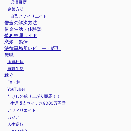
返済目標
金策方法
自己アフィリエイト
借金の解決方法
借金生活・体験談
債務整理ガイド
恋愛・婚活
法律事務所レビュー・評判
無職
派遣社員
無職生活
稼ぐ
FX・株
YouTuber
たけしの成り上がり競馬！！
生涯収支マイナス8000万円君
アフィリエイト
カジノ
人生逆転