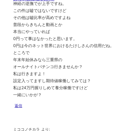
神経の逆撫でが上手ですね。
この件は嘘ではないですけど
その他は嘘比率が高めですよね
普段からきちんと動画とか
本当にやっていれば
0円って事はなかったと思います。
0円は今のネット世界におけるたけしさんの信用だね。
ところで
年末年始休みなら三重県の
オールナイトパチンコ行きませんか？
私は行きますよ！
設定入ってますし期待値稼働してみては？
私は24万円握りしめて養分稼働ですけど
一緒にいかが？
返信
ミココノチカラ
より: