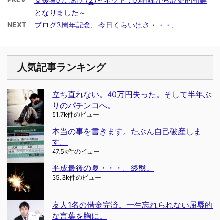
支援者のご紹介②～ネットでの喧嘩から歴史的和解
となりました～
NEXT
ブログ3周年記念。今日くらいはさ・・・。
人気記事ランキング
立ち直れない。40万円失った。そして半年ぶ
りのパチンコへ。
51.7k件のビュー
本当の事を書きます。たぶん自己破産しま
す。
47.5k件のビュー
平成最後の夏・・・。終盤。
35.3k件のビュー
友人1名の借金完済。一生忘れられない屈辱的
な言葉を胸に。