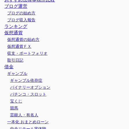
ブログ運営
ブログの始め方
ブログ収入報告
ランキング
仮想通貨
仮想通貨の始め方
仮想通貨ＦＸ
収支・ポートフォリオ
取引日記
借金
ギャンブル
ギャンブル依存症
バイナリーオプション
パチンコ・スロット
宝くじ
競馬
芸能人・有名人
一本化 おまとめローン
中央リテール実体験