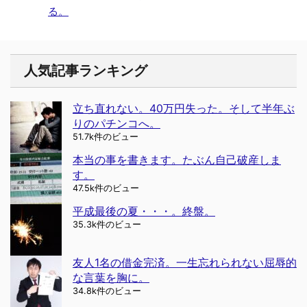
る。
人気記事ランキング
立ち直れない。40万円失った。そして半年ぶ
りのパチンコへ。
51.7k件のビュー
本当の事を書きます。たぶん自己破産しま
す。
47.5k件のビュー
平成最後の夏・・・。終盤。
35.3k件のビュー
友人1名の借金完済。一生忘れられない屈辱的
な言葉を胸に。
34.8k件のビュー