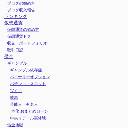
ブログの始め方
ブログ収入報告
ランキング
仮想通貨
仮想通貨の始め方
仮想通貨ＦＸ
収支・ポートフォリオ
取引日記
借金
ギャンブル
ギャンブル依存症
バイナリーオプション
パチンコ・スロット
宝くじ
競馬
芸能人・有名人
一本化 おまとめローン
中央リテール実体験
借金地獄