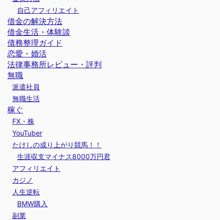
自己アフィリエイト
借金の解決方法
借金生活・体験談
債務整理ガイド
恋愛・婚活
法律事務所レビュー・評判
無職
派遣社員
無職生活
稼ぐ
FX・株
YouTuber
たけしの成り上がり競馬！！
生涯収支マイナス8000万円君
アフィリエイト
カジノ
人生逆転
BMW購入
副業