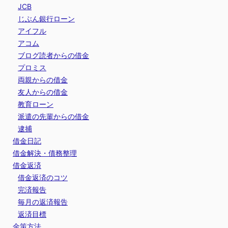
JCB
じぶん銀行ローン
アイフル
アコム
ブログ読者からの借金
プロミス
両親からの借金
友人からの借金
教育ローン
派遣の先輩からの借金
逮捕
借金日記
借金解決・債務整理
借金返済
借金返済のコツ
完済報告
毎月の返済報告
返済目標
金策方法