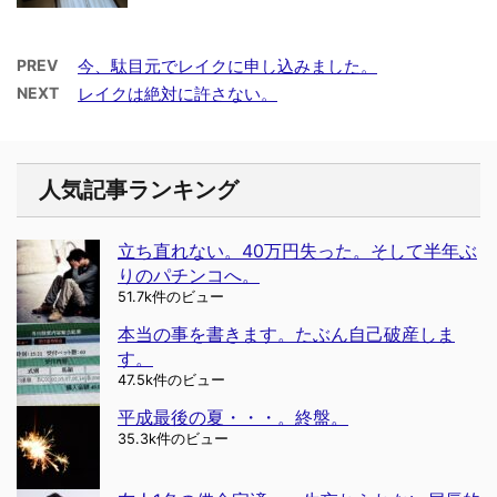
PREV
今、駄目元でレイクに申し込みました。
NEXT
レイクは絶対に許さない。
人気記事ランキング
立ち直れない。40万円失った。そして半年ぶ
りのパチンコへ。
51.7k件のビュー
本当の事を書きます。たぶん自己破産しま
す。
47.5k件のビュー
平成最後の夏・・・。終盤。
35.3k件のビュー