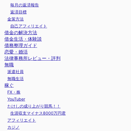
毎月の返済報告
返済目標
金策方法
自己アフィリエイト
借金の解決方法
借金生活・体験談
債務整理ガイド
恋愛・婚活
法律事務所レビュー・評判
無職
派遣社員
無職生活
稼ぐ
FX・株
YouTuber
たけしの成り上がり競馬！！
生涯収支マイナス8000万円君
アフィリエイト
カジノ