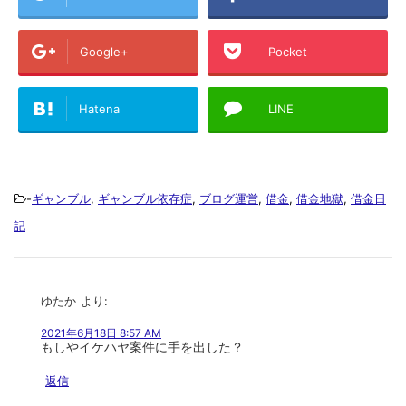
Google+
Pocket
Hatena
LINE
-
ギャンブル
,
ギャンブル依存症
,
ブログ運営
,
借金
,
借金地獄
,
借金日
記
ゆたか
より:
2021年6月18日 8:57 AM
もしやイケハヤ案件に手を出した？
返信