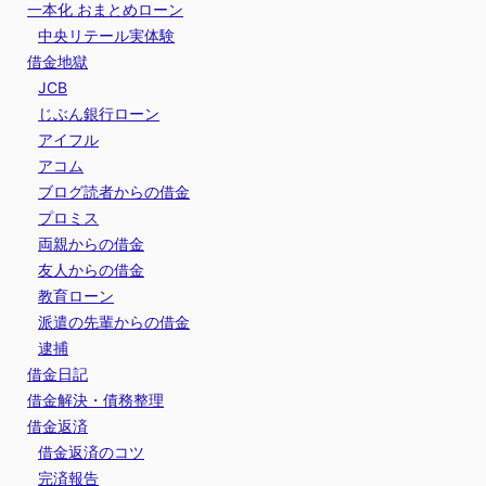
一本化 おまとめローン
中央リテール実体験
借金地獄
JCB
じぶん銀行ローン
アイフル
アコム
ブログ読者からの借金
プロミス
両親からの借金
友人からの借金
教育ローン
派遣の先輩からの借金
逮捕
借金日記
借金解決・債務整理
借金返済
借金返済のコツ
完済報告