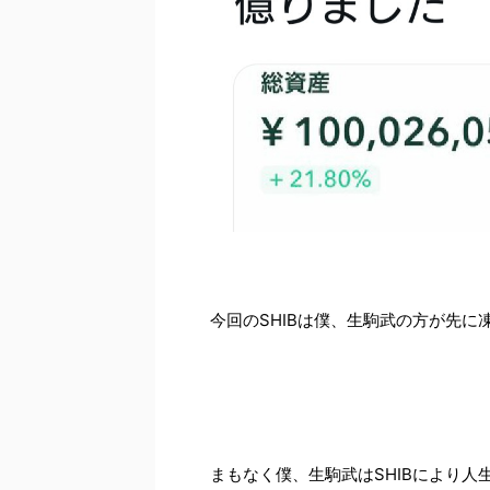
今回のSHIBは僕、生駒武の方が先に
まもなく僕、生駒武はSHIBにより人