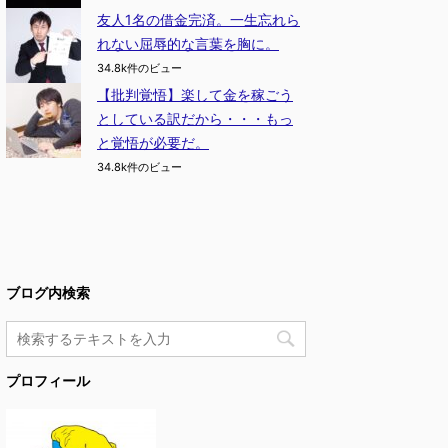
友人1名の借金完済。一生忘れら
れない屈辱的な言葉を胸に。
34.8k件のビュー
【批判覚悟】楽して金を稼ごう
としている訳だから・・・もっ
と覚悟が必要だ。
34.8k件のビュー
ブログ内検索
プロフィール