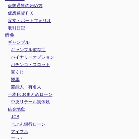
仮想通貨の始め方
仮想通貨ＦＸ
収支・ポートフォリオ
取引日記
借金
ギャンブル
ギャンブル依存症
バイナリーオプション
パチンコ・スロット
宝くじ
競馬
芸能人・有名人
一本化 おまとめローン
中央リテール実体験
借金地獄
JCB
じぶん銀行ローン
アイフル
アコム