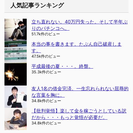
人気記事ランキング
立ち直れない。40万円失った。そして半年ぶ
りのパチンコへ。
51.7k件のビュー
本当の事を書きます。たぶん自己破産しま
す。
47.5k件のビュー
平成最後の夏・・・。終盤。
35.3k件のビュー
友人1名の借金完済。一生忘れられない屈辱的
な言葉を胸に。
34.8k件のビュー
【批判覚悟】楽して金を稼ごうとしている訳
だから・・・もっと覚悟が必要だ。
34.8k件のビュー