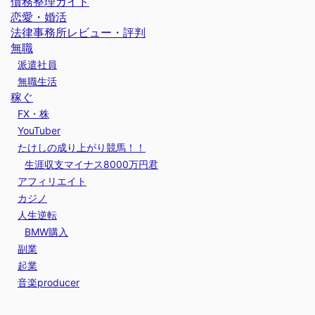
債務整理ガイド
恋愛・婚活
法律事務所レビュー・評判
無職
派遣社員
無職生活
稼ぐ
FX・株
YouTuber
たけしの成り上がり競馬！！
生涯収支マイナス8000万円君
アフィリエイト
カジノ
人生逆転
BMW購入
副業
起業
音楽producer