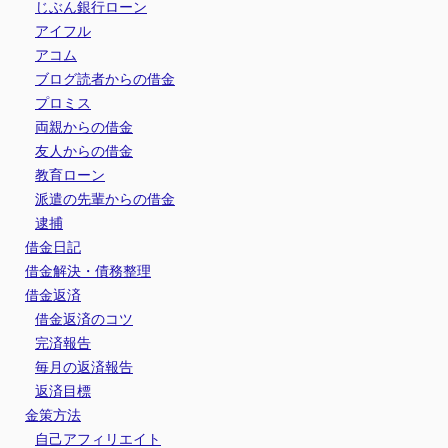
じぶん銀行ローン
アイフル
アコム
ブログ読者からの借金
プロミス
両親からの借金
友人からの借金
教育ローン
派遣の先輩からの借金
逮捕
借金日記
借金解決・債務整理
借金返済
借金返済のコツ
完済報告
毎月の返済報告
返済目標
金策方法
自己アフィリエイト