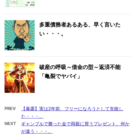
多重債務者あるある、早く言いた
い・・・。
破産の呼吸～借金の型～返済不能
「亀裂でヤバイ」
PREV
【暴露】実は2年前、フリーになろうとして失敗し
た・・・。
NEXT
ギャンブルで勝った金で両親に買うプレゼント。何か
が違う・・・。