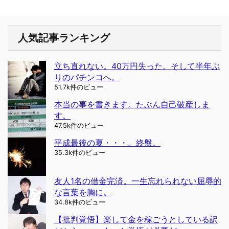
人気記事ランキング
立ち直れない。40万円失った。そして半年ぶ
りのパチンコへ。
51.7k件のビュー
本当の事を書きます。たぶん自己破産しま
す。
47.5k件のビュー
平成最後の夏・・・。終盤。
35.3k件のビュー
友人1名の借金完済。一生忘れられない屈辱的
な言葉を胸に。
34.8k件のビュー
【批判覚悟】楽して金を稼ごうとしている訳