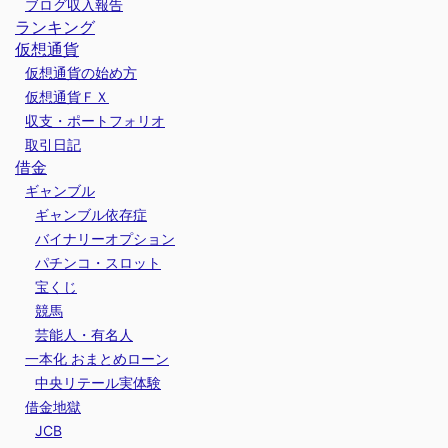
ブログ収入報告
ランキング
仮想通貨
仮想通貨の始め方
仮想通貨ＦＸ
収支・ポートフォリオ
取引日記
借金
ギャンブル
ギャンブル依存症
バイナリーオプション
パチンコ・スロット
宝くじ
競馬
芸能人・有名人
一本化 おまとめローン
中央リテール実体験
借金地獄
JCB