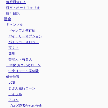
仮想通貨ＦＸ
収支・ポートフォリオ
取引日記
借金
ギャンブル
ギャンブル依存症
バイナリーオプション
パチンコ・スロット
宝くじ
競馬
芸能人・有名人
一本化 おまとめローン
中央リテール実体験
借金地獄
JCB
じぶん銀行ローン
アイフル
アコム
ブログ読者からの借金