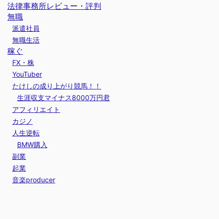
法律事務所レビュー・評判
無職
派遣社員
無職生活
稼ぐ
FX・株
YouTuber
たけしの成り上がり競馬！！
生涯収支マイナス8000万円君
アフィリエイト
カジノ
人生逆転
BMW購入
副業
起業
音楽producer