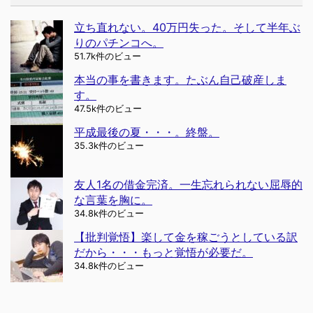
立ち直れない。40万円失った。そして半年ぶ
りのパチンコへ。
51.7k件のビュー
本当の事を書きます。たぶん自己破産しま
す。
47.5k件のビュー
平成最後の夏・・・。終盤。
35.3k件のビュー
友人1名の借金完済。一生忘れられない屈辱的
な言葉を胸に。
34.8k件のビュー
【批判覚悟】楽して金を稼ごうとしている訳
だから・・・もっと覚悟が必要だ。
34.8k件のビュー