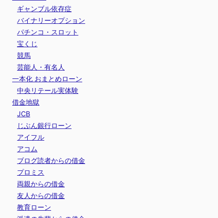
ギャンブル依存症
バイナリーオプション
パチンコ・スロット
宝くじ
競馬
芸能人・有名人
一本化 おまとめローン
中央リテール実体験
借金地獄
JCB
じぶん銀行ローン
アイフル
アコム
ブログ読者からの借金
プロミス
両親からの借金
友人からの借金
教育ローン