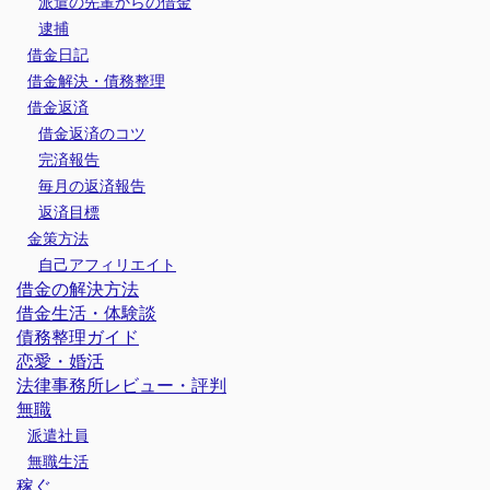
派遣の先輩からの借金
逮捕
借金日記
借金解決・債務整理
借金返済
借金返済のコツ
完済報告
毎月の返済報告
返済目標
金策方法
自己アフィリエイト
借金の解決方法
借金生活・体験談
債務整理ガイド
恋愛・婚活
法律事務所レビュー・評判
無職
派遣社員
無職生活
稼ぐ