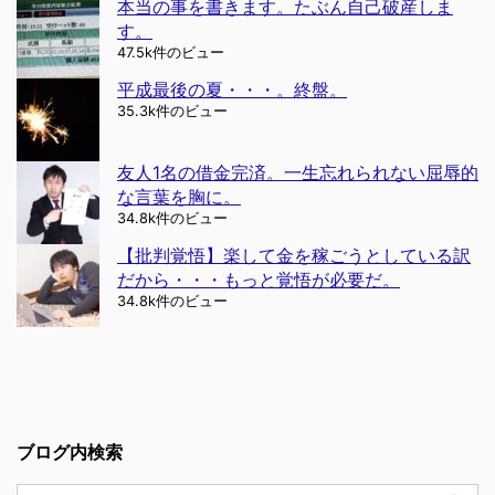
本当の事を書きます。たぶん自己破産しま
す。
47.5k件のビュー
平成最後の夏・・・。終盤。
35.3k件のビュー
友人1名の借金完済。一生忘れられない屈辱的
な言葉を胸に。
34.8k件のビュー
【批判覚悟】楽して金を稼ごうとしている訳
だから・・・もっと覚悟が必要だ。
34.8k件のビュー
ブログ内検索