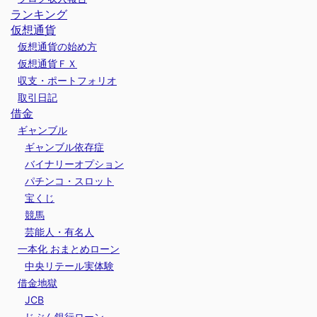
ランキング
仮想通貨
仮想通貨の始め方
仮想通貨ＦＸ
収支・ポートフォリオ
取引日記
借金
ギャンブル
ギャンブル依存症
バイナリーオプション
パチンコ・スロット
宝くじ
競馬
芸能人・有名人
一本化 おまとめローン
中央リテール実体験
借金地獄
JCB
じぶん銀行ローン