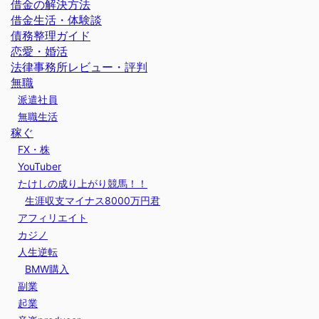
借金の解決方法
借金生活・体験談
債務整理ガイド
恋愛・婚活
法律事務所レビュー・評判
無職
派遣社員
無職生活
稼ぐ
FX・株
YouTuber
たけしの成り上がり競馬！！
生涯収支マイナス8000万円君
アフィリエイト
カジノ
人生逆転
BMW購入
副業
起業