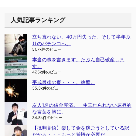
人気記事ランキング
立ち直れない。40万円失った。そして半年ぶ
りのパチンコへ。
51.7k件のビュー
本当の事を書きます。たぶん自己破産しま
す。
47.5k件のビュー
平成最後の夏・・・。終盤。
35.3k件のビュー
友人1名の借金完済。一生忘れられない屈辱的
な言葉を胸に。
34.8k件のビュー
【批判覚悟】楽して金を稼ごうとしている訳
だから・・・もっと覚悟が必要だ。