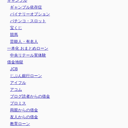
ギャンブル
ギャンブル依存症
バイナリーオプション
パチンコ・スロット
宝くじ
競馬
芸能人・有名人
一本化 おまとめローン
中央リテール実体験
借金地獄
JCB
じぶん銀行ローン
アイフル
アコム
ブログ読者からの借金
プロミス
両親からの借金
友人からの借金
教育ローン