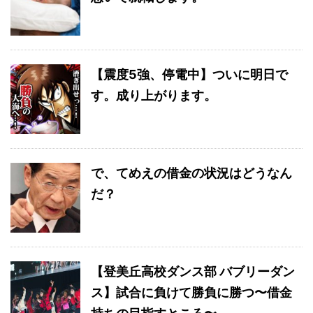
【震度5強、停電中】ついに明日で
す。成り上がります。
で、てめえの借金の状況はどうなん
だ？
【登美丘高校ダンス部 バブリーダン
ス】試合に負けて勝負に勝つ〜借金