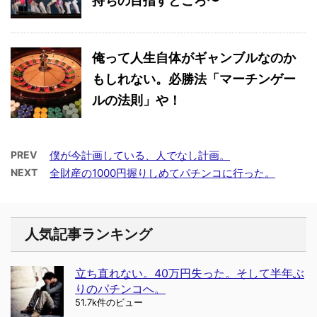
持ちの目指すところ〜
俺って人生自体がギャンブルなのか
もしれない。必勝法「マーチンゲー
ルの法則」や！
PREV
僕が今計画している、人でなし計画。
NEXT
全財産の1000円握りしめてパチンコに行った。
人気記事ランキング
立ち直れない。40万円失った。そして半年ぶ
りのパチンコへ。
51.7k件のビュー