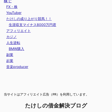
稼ぐ
FX・株
YouTuber
たけしの成り上がり競馬！！
生涯収支マイナス8000万円君
アフィリエイト
カジノ
人生逆転
BMW購入
副業
起業
音楽producer
当サイトはアフィリエイト広告（PR）を利用しています。
たけしの借金解決ブログ