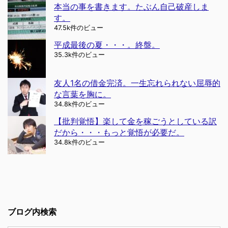
本当の事を書きます。たぶん自己破産しま
す。
47.5k件のビュー
平成最後の夏・・・。終盤。
35.3k件のビュー
友人1名の借金完済。一生忘れられない屈辱的
な言葉を胸に。
34.8k件のビュー
【批判覚悟】楽して金を稼ごうとしている訳
だから・・・もっと覚悟が必要だ。
34.8k件のビュー
ブログ内検索