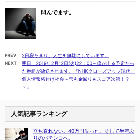
凹んでます。
PREV
2日寝たきり。人生を無駄にしています。
NEXT
明日、2019年2月12日(火)22：00～僕が出る予定だっ
た番組が放送されます。『NHKクローズアップ現代、
個人情報格付け社会～恋も金回りもスコア次第！？
～』
人気記事ランキング
立ち直れない。40万円失った。そして半年ぶ
りのパチンコへ。