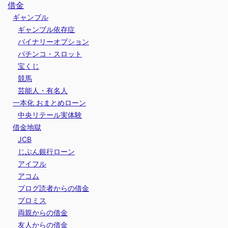
借金
ギャンブル
ギャンブル依存症
バイナリーオプション
パチンコ・スロット
宝くじ
競馬
芸能人・有名人
一本化 おまとめローン
中央リテール実体験
借金地獄
JCB
じぶん銀行ローン
アイフル
アコム
ブログ読者からの借金
プロミス
両親からの借金
友人からの借金