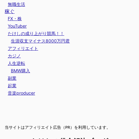
無職生活
稼ぐ
FX・株
YouTuber
たけしの成り上がり競馬！！
生涯収支マイナス8000万円君
アフィリエイト
カジノ
人生逆転
BMW購入
副業
起業
音楽producer
当サイトはアフィリエイト広告（PR）を利用しています。