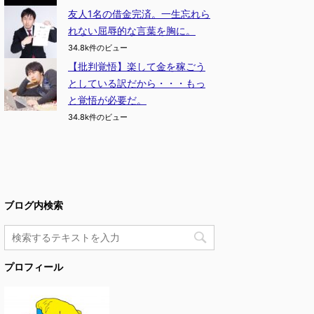
友人1名の借金完済。一生忘れら
れない屈辱的な言葉を胸に。
34.8k件のビュー
【批判覚悟】楽して金を稼ごう
としている訳だから・・・もっ
と覚悟が必要だ。
34.8k件のビュー
ブログ内検索
プロフィール