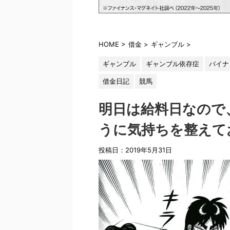
HOME
>
借金
>
ギャンブル
>
ギャンブル
ギャンブル依存症
バイナ
借金日記
競馬
明日は給料日なので
うに気持ちを整えて
投稿日：
2019年5月31日