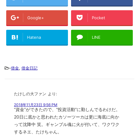
Google+
Pocket
Hatena
LINE
-
借金
,
借金日記
たけしの大ファン
より:
2018年11月23日 9:56 PM
“資金”ができたので、“投資活動”に勤しんでるわけだ。
20日に底かと思われたカソーツーカは更に海底に向か
って沈降中 笑。ギャンブル魂に火が付いて、ワクワク
するネエ、たけちゃん。