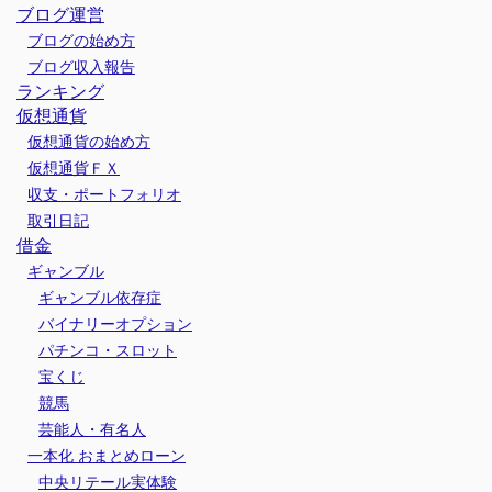
ブログ運営
ブログの始め方
ブログ収入報告
ランキング
仮想通貨
仮想通貨の始め方
仮想通貨ＦＸ
収支・ポートフォリオ
取引日記
借金
ギャンブル
ギャンブル依存症
バイナリーオプション
パチンコ・スロット
宝くじ
競馬
芸能人・有名人
一本化 おまとめローン
中央リテール実体験