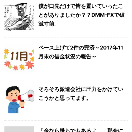
僕が口先だけで皆を置いていったこ
とがありましたか？？DMM-FXで破
滅寸前。
ペース上げて2件の完済～2017年11
月末の借金状況の報告～
そろそろ派遣会社に圧力をかけてい
こうかと思ってます。
「金なら幾らでもあるよ。」那奈に