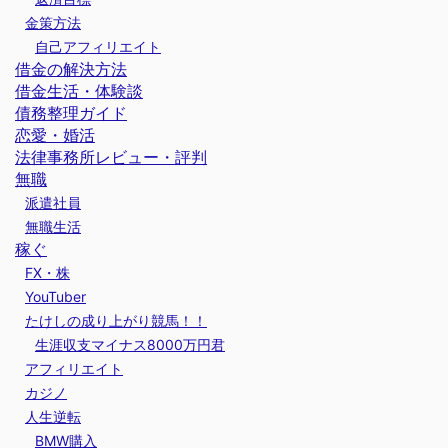
金策方法
自己アフィリエイト
借金の解決方法
借金生活・体験談
債務整理ガイド
恋愛・婚活
法律事務所レビュー・評判
無職
派遣社員
無職生活
稼ぐ
FX・株
YouTuber
たけしの成り上がり競馬！！
生涯収支マイナス8000万円君
アフィリエイト
カジノ
人生逆転
BMW購入