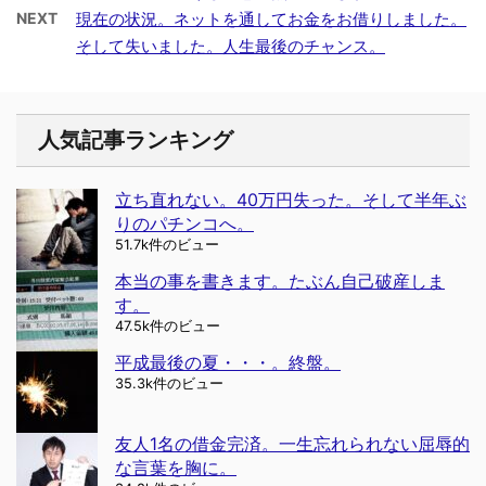
NEXT
現在の状況。ネットを通してお金をお借りしました。
そして失いました。人生最後のチャンス。
人気記事ランキング
立ち直れない。40万円失った。そして半年ぶ
りのパチンコへ。
51.7k件のビュー
本当の事を書きます。たぶん自己破産しま
す。
47.5k件のビュー
平成最後の夏・・・。終盤。
35.3k件のビュー
友人1名の借金完済。一生忘れられない屈辱的
な言葉を胸に。