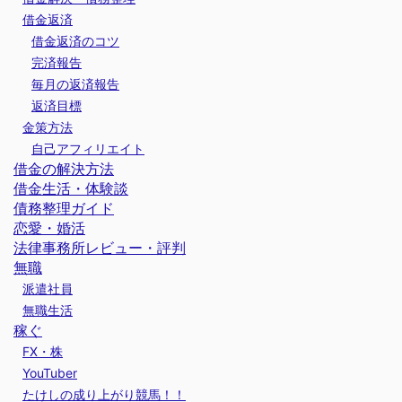
借金返済
借金返済のコツ
完済報告
毎月の返済報告
返済目標
金策方法
自己アフィリエイト
借金の解決方法
借金生活・体験談
債務整理ガイド
恋愛・婚活
法律事務所レビュー・評判
無職
派遣社員
無職生活
稼ぐ
FX・株
YouTuber
たけしの成り上がり競馬！！