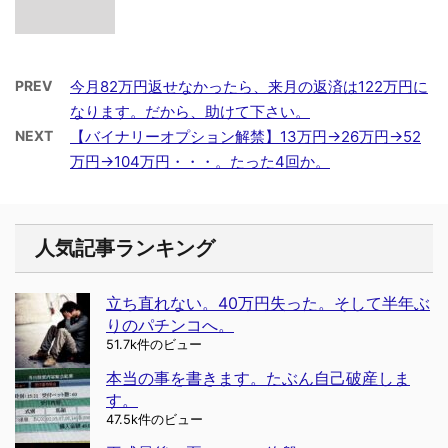
PREV
今月82万円返せなかったら、来月の返済は122万円に
なります。だから、助けて下さい。
NEXT
【バイナリーオプション解禁】13万円→26万円→52
万円→104万円・・・。たった4回か。
人気記事ランキング
立ち直れない。40万円失った。そして半年ぶ
りのパチンコへ。
51.7k件のビュー
本当の事を書きます。たぶん自己破産しま
す。
47.5k件のビュー