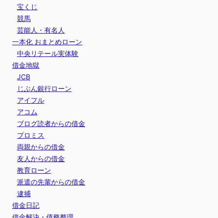
宝くじ
競馬
芸能人・有名人
一本化 おまとめローン
中央リテール実体験
借金地獄
JCB
じぶん銀行ローン
アイフル
アコム
ブログ読者からの借金
プロミス
両親からの借金
友人からの借金
教育ローン
派遣の先輩からの借金
逮捕
借金日記
借金解決・債務整理