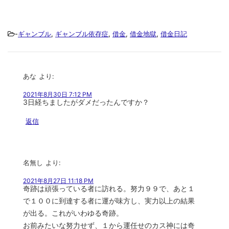
-
ギャンブル
,
ギャンブル依存症
,
借金
,
借金地獄
,
借金日記
あな
より:
2021年8月30日 7:12 PM
3日経ちましたがダメだったんですか？
返信
名無し
より:
2021年8月27日 11:18 PM
奇跡は頑張っている者に訪れる。努力９９で、あと１
で１００に到達する者に運が味方し、実力以上の結果
が出る。これがいわゆる奇跡。
お前みたいな努力せず、１から運任せのカス神には奇