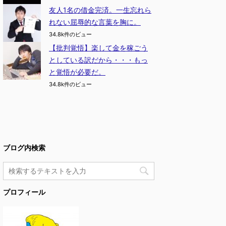
友人1名の借金完済。一生忘れら
れない屈辱的な言葉を胸に。
34.8k件のビュー
【批判覚悟】楽して金を稼ごう
としている訳だから・・・もっ
と覚悟が必要だ。
34.8k件のビュー
ブログ内検索
プロフィール