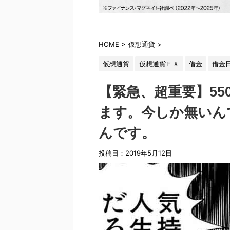
HOME
>
仮想通貨
>
仮想通貨
仮想通貨ＦＸ
借金
借金
【緊急、超重要】5
ます。今しか無いん
んです。
投稿日：2019年5月12日