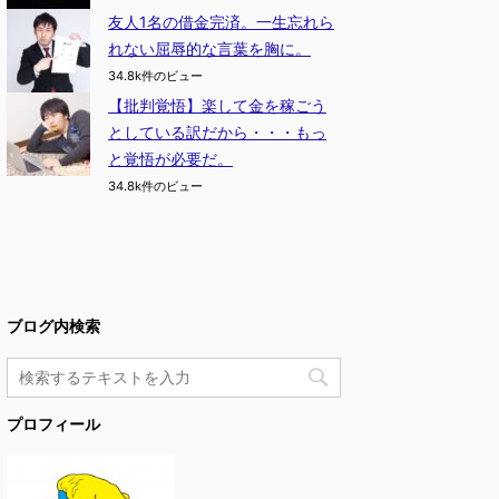
友人1名の借金完済。一生忘れら
れない屈辱的な言葉を胸に。
34.8k件のビュー
【批判覚悟】楽して金を稼ごう
としている訳だから・・・もっ
と覚悟が必要だ。
34.8k件のビュー
ブログ内検索
プロフィール