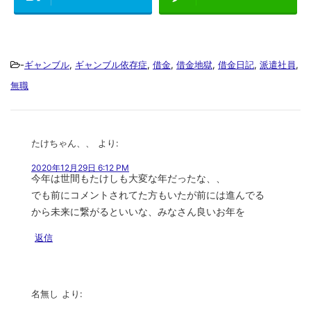
-
ギャンブル
,
ギャンブル依存症
,
借金
,
借金地獄
,
借金日記
,
派遣社員
,
無職
たけちゃん、、
より:
2020年12月29日 6:12 PM
今年は世間もたけしも大変な年だったな、、
でも前にコメントされてた方もいたが前には進んでる
から未来に繋がるといいな、みなさん良いお年を
返信
名無し
より: