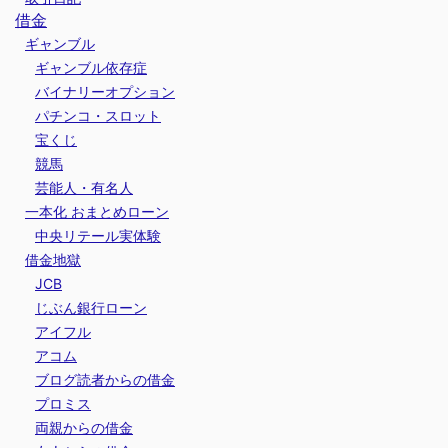
借金
ギャンブル
ギャンブル依存症
バイナリーオプション
パチンコ・スロット
宝くじ
競馬
芸能人・有名人
一本化 おまとめローン
中央リテール実体験
借金地獄
JCB
じぶん銀行ローン
アイフル
アコム
ブログ読者からの借金
プロミス
両親からの借金