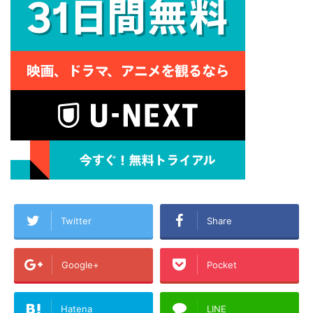
Twitter
Share
Google+
Pocket
Hatena
LINE