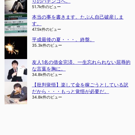
りのパチンコへ。
51.7k件のビュー
本当の事を書きます。たぶん自己破産しま
す。
47.5k件のビュー
平成最後の夏・・・。終盤。
35.3k件のビュー
友人1名の借金完済。一生忘れられない屈辱的
な言葉を胸に。
34.8k件のビュー
【批判覚悟】楽して金を稼ごうとしている訳
だから・・・もっと覚悟が必要だ。
34.8k件のビュー