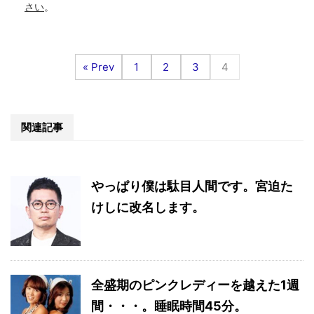
さい
。
« Prev
1
2
3
4
関連記事
やっぱり僕は駄目人間です。宮迫た
けしに改名します。
全盛期のピンクレディーを越えた1週
間・・・。睡眠時間45分。