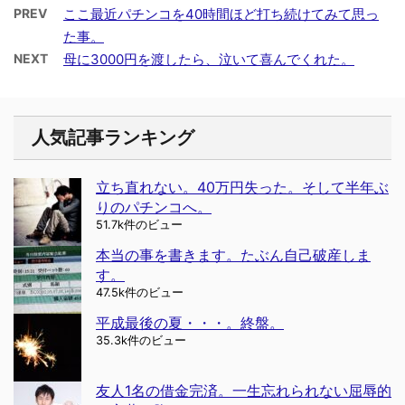
PREV
ここ最近パチンコを40時間ほど打ち続けてみて思っ
た事。
NEXT
母に3000円を渡したら、泣いて喜んでくれた。
人気記事ランキング
立ち直れない。40万円失った。そして半年ぶ
りのパチンコへ。
51.7k件のビュー
本当の事を書きます。たぶん自己破産しま
す。
47.5k件のビュー
平成最後の夏・・・。終盤。
35.3k件のビュー
友人1名の借金完済。一生忘れられない屈辱的