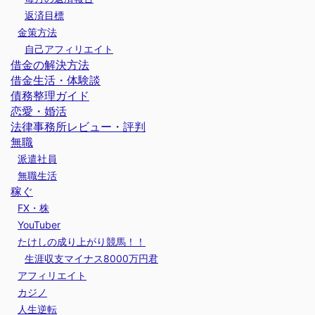
返済目標
金策方法
自己アフィリエイト
借金の解決方法
借金生活・体験談
債務整理ガイド
恋愛・婚活
法律事務所レビュー・評判
無職
派遣社員
無職生活
稼ぐ
FX・株
YouTuber
たけしの成り上がり競馬！！
生涯収支マイナス8000万円君
アフィリエイト
カジノ
人生逆転