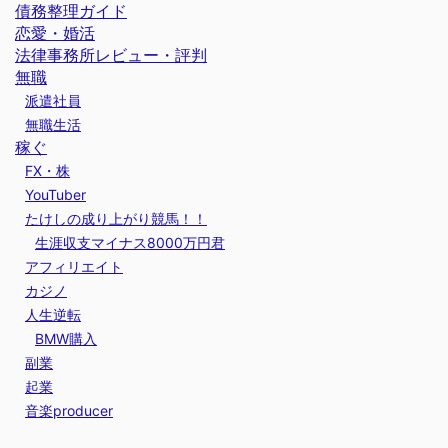
債務整理ガイド
恋愛・婚活
法律事務所レビュー・評判
無職
派遣社員
無職生活
稼ぐ
FX・株
YouTuber
たけしの成り上がり競馬！！
生涯収支マイナス8000万円君
アフィリエイト
カジノ
人生逆転
BMW購入
副業
起業
音楽producer