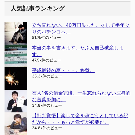
人気記事ランキング
立ち直れない。40万円失った。そして半年ぶ
りのパチンコへ。
51.7k件のビュー
本当の事を書きます。たぶん自己破産しま
す。
47.5k件のビュー
平成最後の夏・・・。終盤。
35.3k件のビュー
友人1名の借金完済。一生忘れられない屈辱的
な言葉を胸に。
34.8k件のビュー
【批判覚悟】楽して金を稼ごうとしている訳
だから・・・もっと覚悟が必要だ。
34.8k件のビュー