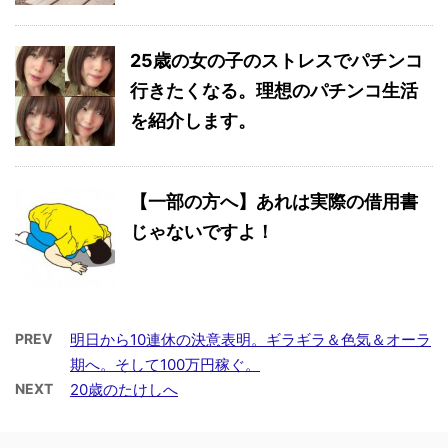
25歳の女の子のストレスでパチンコ
行きたくなる。理想のパチンコ生活
を紹介します。
【一部の方へ】あれは実際の借用書
じゃないですよ！
PREV
明日から10連休の決意表明。ギラギラ＆色気＆オーラ
期へ。そして100万円稼ぐ。
NEXT
20歳のたけしへ