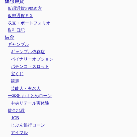
仮想通貨
仮想通貨の始め方
仮想通貨ＦＸ
収支・ポートフォリオ
取引日記
借金
ギャンブル
ギャンブル依存症
バイナリーオプション
パチンコ・スロット
宝くじ
競馬
芸能人・有名人
一本化 おまとめローン
中央リテール実体験
借金地獄
JCB
じぶん銀行ローン
アイフル