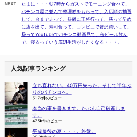
NEXT
たまに・・・朝7時からガストでモーニング食べて、
パチンコ屋に並んで整理券をもらって、入店順の抽選
して、台まで走って、昼飯に王将行って、勝って早め
に店を出て、寿司食って、コンビニで贅沢買いして、
帰ってYouTubeでパチンコ動画見て、缶ビール飲ん
で、寝るっていう底辺生活がしたくなる・・・。
人気記事ランキング
立ち直れない。40万円失った。そして半年ぶ
りのパチンコへ。
51.7k件のビュー
本当の事を書きます。たぶん自己破産しま
す。
47.5k件のビュー
平成最後の夏・・・。終盤。