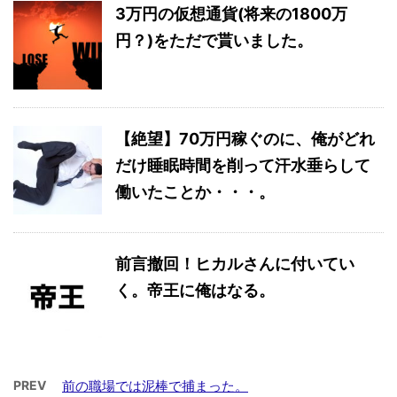
3万円の仮想通貨(将来の1800万
円？)をただで貰いました。
【絶望】70万円稼ぐのに、俺がどれ
だけ睡眠時間を削って汗水垂らして
働いたことか・・・。
前言撤回！ヒカルさんに付いてい
く。帝王に俺はなる。
PREV
前の職場では泥棒で捕まった。