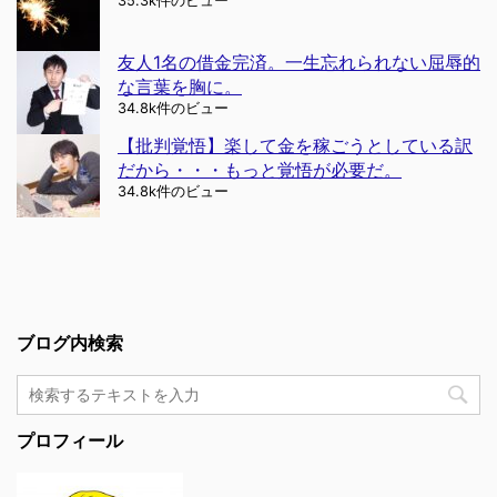
35.3k件のビュー
友人1名の借金完済。一生忘れられない屈辱的
な言葉を胸に。
34.8k件のビュー
【批判覚悟】楽して金を稼ごうとしている訳
だから・・・もっと覚悟が必要だ。
34.8k件のビュー
ブログ内検索
プロフィール