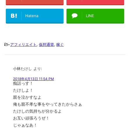
Hatena
LINE
-
アフィリエイト
,
仮想通貨
,
稼ぐ
小林たけし
より:
2018年4月13日 11:54 PM
痴話っす！
たけしよ！
親を泣かすなよ
俺も親不孝な事をやってきたからさぁ
たけしの気持ちが分かるよ
お互い頑張ろうぜ！
じゃぁなあ！