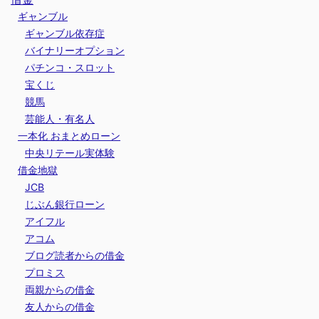
ギャンブル
ギャンブル依存症
バイナリーオプション
パチンコ・スロット
宝くじ
競馬
芸能人・有名人
一本化 おまとめローン
中央リテール実体験
借金地獄
JCB
じぶん銀行ローン
アイフル
アコム
ブログ読者からの借金
プロミス
両親からの借金
友人からの借金