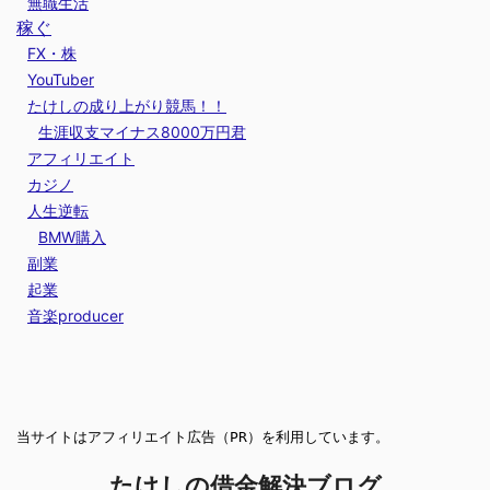
無職生活
稼ぐ
FX・株
YouTuber
たけしの成り上がり競馬！！
生涯収支マイナス8000万円君
アフィリエイト
カジノ
人生逆転
BMW購入
副業
起業
音楽producer
当サイトはアフィリエイト広告（PR）を利用しています。
たけしの借金解決ブログ