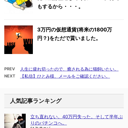
もするから・・・。
3万円の仮想通貨(将来の1800万
円？)をただで貰いました。
PREV
人生に疲れ切ったので、癒される為に猫飼いたい。
NEXT
【私信】ひとみ様、メールをご確認ください。
人気記事ランキング
立ち直れない。40万円失った。そして半年ぶ
りのパチンコへ。