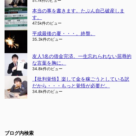
51.7k件のビュー
本当の事を書きます。たぶん自己破産しま
す。
47.5k件のビュー
平成最後の夏・・・。終盤。
35.3k件のビュー
友人1名の借金完済。一生忘れられない屈辱的
な言葉を胸に。
34.8k件のビュー
【批判覚悟】楽して金を稼ごうとしている訳
だから・・・もっと覚悟が必要だ。
34.8k件のビュー
ブログ内検索