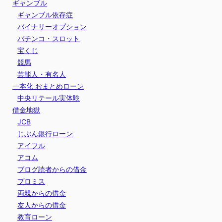
ギャンブル
ギャンブル依存症
バイナリーオプション
パチンコ・スロット
宝くじ
競馬
芸能人・有名人
一本化 おまとめローン
中央リテール実体験
借金地獄
JCB
じぶん銀行ローン
アイフル
アコム
ブログ読者からの借金
プロミス
両親からの借金
友人からの借金
教育ローン