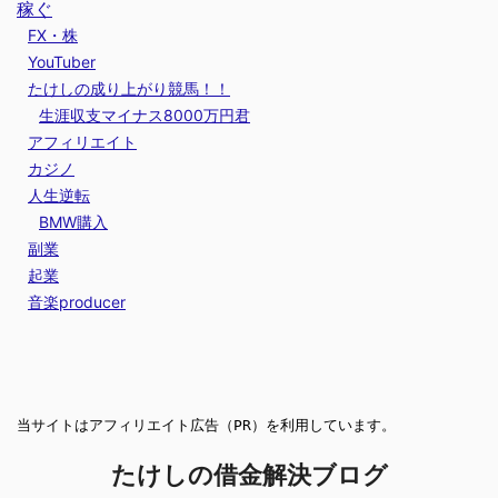
稼ぐ
FX・株
YouTuber
たけしの成り上がり競馬！！
生涯収支マイナス8000万円君
アフィリエイト
カジノ
人生逆転
BMW購入
副業
起業
音楽producer
当サイトはアフィリエイト広告（PR）を利用しています。
たけしの借金解決ブログ