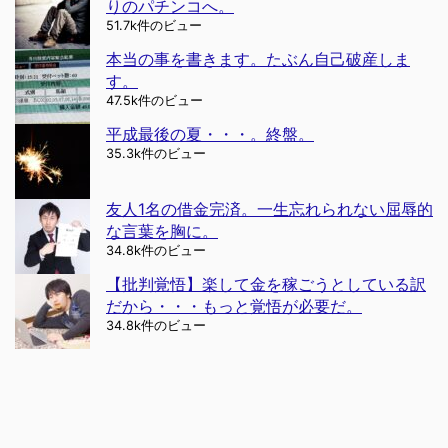
りのパチンコへ。
51.7k件のビュー
本当の事を書きます。たぶん自己破産しま
す。
47.5k件のビュー
平成最後の夏・・・。終盤。
35.3k件のビュー
友人1名の借金完済。一生忘れられない屈辱的
な言葉を胸に。
34.8k件のビュー
【批判覚悟】楽して金を稼ごうとしている訳
だから・・・もっと覚悟が必要だ。
34.8k件のビュー