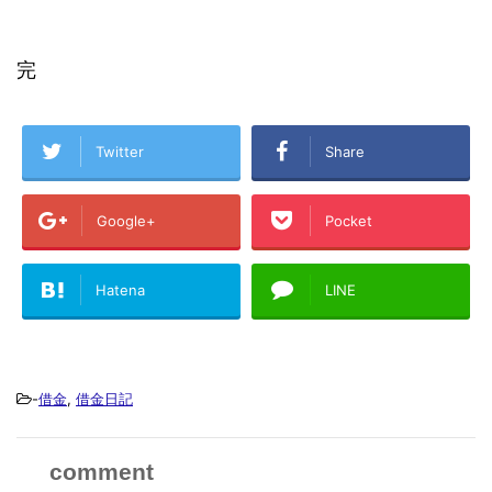
完
Twitter
Share
Google+
Pocket
Hatena
LINE
-
借金
,
借金日記
comment