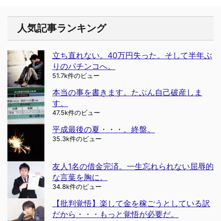
人気記事ランキング
立ち直れない。40万円失った。そして半年ぶ
りのパチンコへ。
51.7k件のビュー
本当の事を書きます。たぶん自己破産しま
す。
47.5k件のビュー
平成最後の夏・・・。終盤。
35.3k件のビュー
友人1名の借金完済。一生忘れられない屈辱的
な言葉を胸に。
34.8k件のビュー
【批判覚悟】楽して金を稼ごうとしている訳
だから・・・もっと覚悟が必要だ。