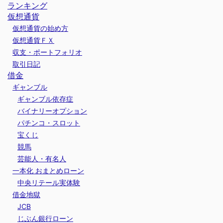
ランキング
仮想通貨
仮想通貨の始め方
仮想通貨ＦＸ
収支・ポートフォリオ
取引日記
借金
ギャンブル
ギャンブル依存症
バイナリーオプション
パチンコ・スロット
宝くじ
競馬
芸能人・有名人
一本化 おまとめローン
中央リテール実体験
借金地獄
JCB
じぶん銀行ローン