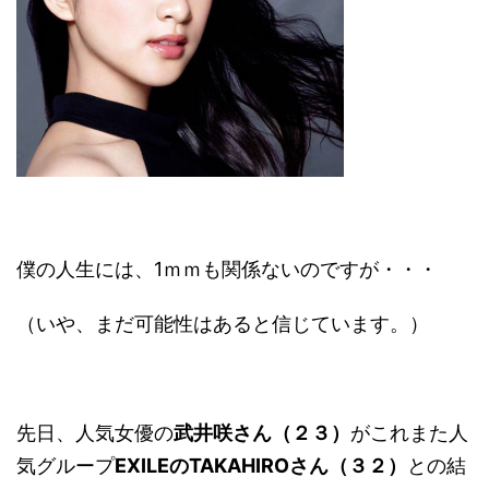
僕の人生には、1ｍｍも関係ないのですが・・・
（いや、まだ可能性はあると信じています。）
先日、人気女優の
武井咲さん（２３）
がこれまた人
気グループ
EXILEのTAKAHIROさん（３２）
との結