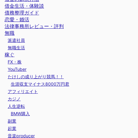
借金生活・体験談
債務整理ガイド
恋愛・婚活
法律事務所レビュー・評判
無職
派遣社員
無職生活
稼ぐ
FX・株
YouTuber
たけしの成り上がり競馬！！
生涯収支マイナス8000万円君
アフィリエイト
カジノ
人生逆転
BMW購入
副業
起業
音楽producer