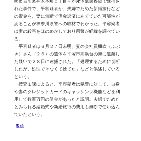
崎市宮前区神木本町５丁目＝が死体遺棄容疑で逮捕さ
れた事件で、平容疑者が、夫婦でためた新婚旅行など
の資金を、妻に無断で借金返済にあてていた可能性が
あることが神奈川県警への取材でわかった。平容疑者
は妻の殺害をほのめかしており県警が経緯を調べてい
る。
平容疑者は６月２７日未明、妻の会社員楓吹（ふぶ
き）さん（２６）の遺体を平塚市高浜台の海に遺棄し
た疑いで２８日に逮捕された。「処理するために切断
したが、処理できなくて捨てた」などと供述している
という。
捜査１課によると、平容疑者は県警に対して、自身
や妻のクレジットカードのキャッシング機能などを利
用して数百万円の借金があったと説明。夫婦でためた
とみられる結婚式や新婚旅行の費用も無断で使い込ん
でいたという。
返信