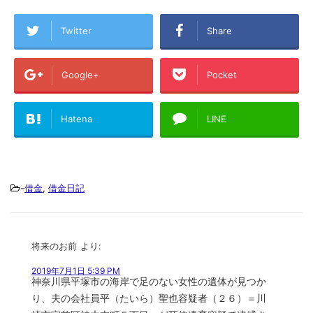
Twitter
Share
Google+
Pocket
Hatena
LINE
-
借金
,
借金日記
将来のお前
より:
2019年7月1日 5:39 PM
神奈川県平塚市の海岸で足のない女性の遺体が見つか
り、夫の会社員平（たいら）聖也容疑者（２６）＝川