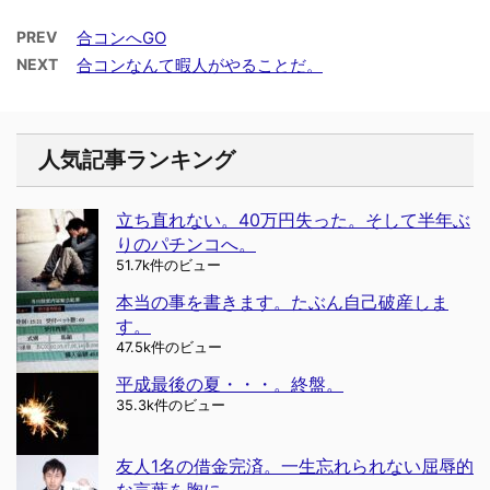
PREV
合コンへGO
NEXT
合コンなんて暇人がやることだ。
人気記事ランキング
立ち直れない。40万円失った。そして半年ぶ
りのパチンコへ。
51.7k件のビュー
本当の事を書きます。たぶん自己破産しま
す。
47.5k件のビュー
平成最後の夏・・・。終盤。
35.3k件のビュー
友人1名の借金完済。一生忘れられない屈辱的