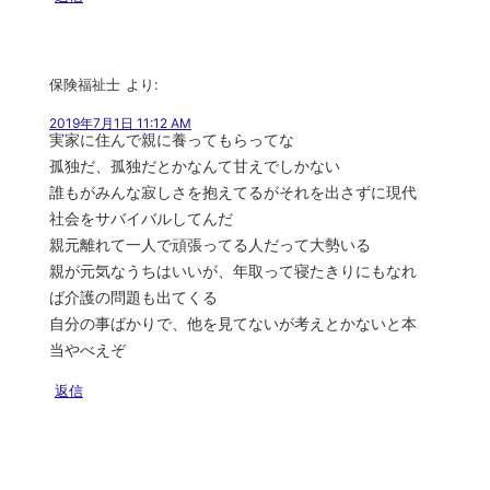
保険福祉士
より:
2019年7月1日 11:12 AM
実家に住んで親に養ってもらってな
孤独だ、孤独だとかなんて甘えでしかない
誰もがみんな寂しさを抱えてるがそれを出さずに現代
社会をサバイバルしてんだ
親元離れて一人で頑張ってる人だって大勢いる
親が元気なうちはいいが、年取って寝たきりにもなれ
ば介護の問題も出てくる
自分の事ばかりで、他を見てないが考えとかないと本
当やべえぞ
返信