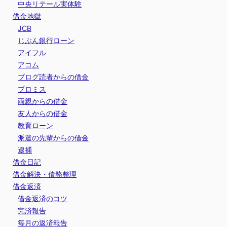
中央リテール実体験
借金地獄
JCB
じぶん銀行ローン
アイフル
アコム
ブログ読者からの借金
プロミス
両親からの借金
友人からの借金
教育ローン
派遣の先輩からの借金
逮捕
借金日記
借金解決・債務整理
借金返済
借金返済のコツ
完済報告
毎月の返済報告