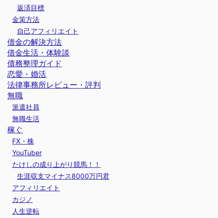
返済目標
金策方法
自己アフィリエイト
借金の解決方法
借金生活・体験談
債務整理ガイド
恋愛・婚活
法律事務所レビュー・評判
無職
派遣社員
無職生活
稼ぐ
FX・株
YouTuber
たけしの成り上がり競馬！！
生涯収支マイナス8000万円君
アフィリエイト
カジノ
人生逆転