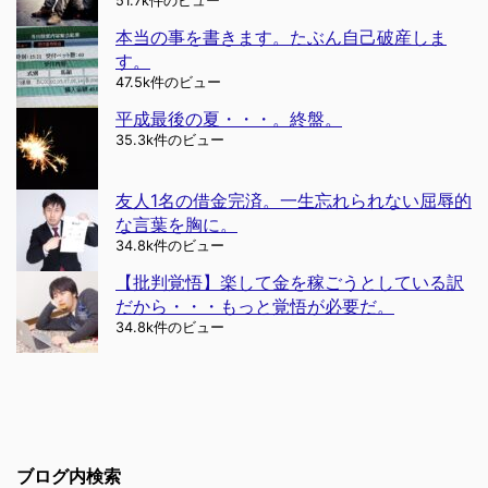
51.7k件のビュー
本当の事を書きます。たぶん自己破産しま
す。
47.5k件のビュー
平成最後の夏・・・。終盤。
35.3k件のビュー
友人1名の借金完済。一生忘れられない屈辱的
な言葉を胸に。
34.8k件のビュー
【批判覚悟】楽して金を稼ごうとしている訳
だから・・・もっと覚悟が必要だ。
34.8k件のビュー
ブログ内検索