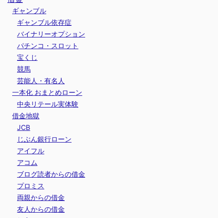
ギャンブル
ギャンブル依存症
バイナリーオプション
パチンコ・スロット
宝くじ
競馬
芸能人・有名人
一本化 おまとめローン
中央リテール実体験
借金地獄
JCB
じぶん銀行ローン
アイフル
アコム
ブログ読者からの借金
プロミス
両親からの借金
友人からの借金