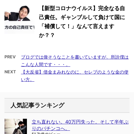
【新型コロナウイルス】完全なる自
己責任。ギャンブルして負けて国に
「補償して！」なんて言えます
か？？
PREV
ブログでは偉そうなことを書いていますが、所詮僕は
こんな人間です・・・。
NEXT
【大反省】借金まみれなのに、セレブのような金の使
い方。
人気記事ランキング
立ち直れない。40万円失った。そして半年ぶ
りのパチンコへ。