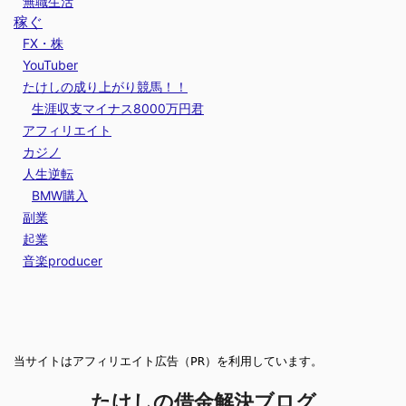
無職生活
稼ぐ
FX・株
YouTuber
たけしの成り上がり競馬！！
生涯収支マイナス8000万円君
アフィリエイト
カジノ
人生逆転
BMW購入
副業
起業
音楽producer
当サイトはアフィリエイト広告（PR）を利用しています。
たけしの借金解決ブログ