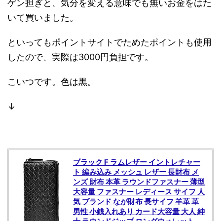
ゲン担ぎと、気分を変える意味でも無いお金をはた
いて買いました。
といってもポイントサイトでためたポイントも使用
したので、実際は3000円負担です。
こいつです。色は黒。
↓
ブラック F ラムレザー イントレチャー
ト 編み込み メッシュ レザー 長財布 メ
ンズ 財布 本革 ラウンドファスナー 薄型
大容量 ファスナー レディース サイフ 人
気 ブランド なが財布 長サイフ 羊革 革
男性 小銭入れあり カード大容量 大人 紳