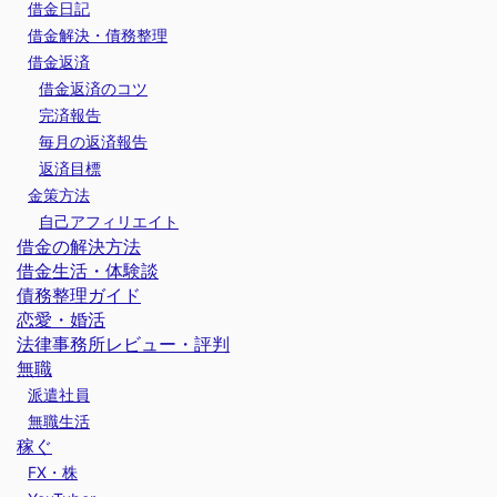
借金日記
借金解決・債務整理
借金返済
借金返済のコツ
完済報告
毎月の返済報告
返済目標
金策方法
自己アフィリエイト
借金の解決方法
借金生活・体験談
債務整理ガイド
恋愛・婚活
法律事務所レビュー・評判
無職
派遣社員
無職生活
稼ぐ
FX・株