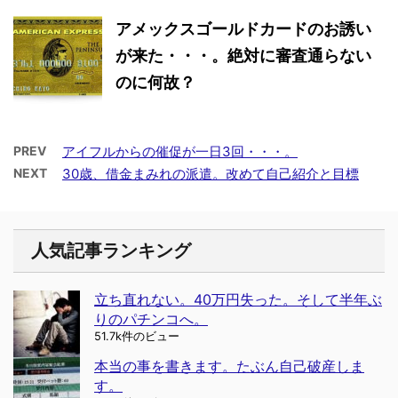
アメックスゴールドカードのお誘い
が来た・・・。絶対に審査通らない
のに何故？
PREV
アイフルからの催促が一日3回・・・。
NEXT
30歳、借金まみれの派遣。改めて自己紹介と目標
人気記事ランキング
立ち直れない。40万円失った。そして半年ぶ
りのパチンコへ。
51.7k件のビュー
本当の事を書きます。たぶん自己破産しま
す。