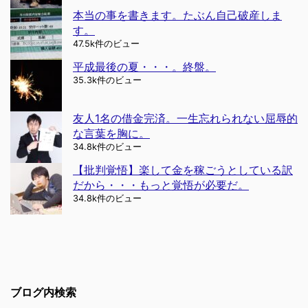
本当の事を書きます。たぶん自己破産しま
す。
47.5k件のビュー
平成最後の夏・・・。終盤。
35.3k件のビュー
友人1名の借金完済。一生忘れられない屈辱的
な言葉を胸に。
34.8k件のビュー
【批判覚悟】楽して金を稼ごうとしている訳
だから・・・もっと覚悟が必要だ。
34.8k件のビュー
ブログ内検索