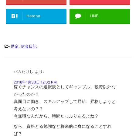
Hatena
LINE
-
借金
,
借金日記
バカたけし
より:
2018年1月30日 12:02 PM
稼ぐチャンスの選択肢としてギャンブル、投資以外な
かったのか？
真面目に働き、スキルアップして昇給、昇格しようと
考えないの？？
今無職なんだから、時間たっぷりあるよね？
なら、資格とる勉強など将来的に身になることすれ
ば？