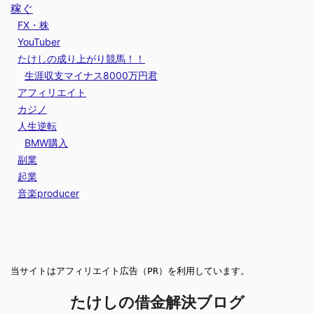
稼ぐ
FX・株
YouTuber
たけしの成り上がり競馬！！
生涯収支マイナス8000万円君
アフィリエイト
カジノ
人生逆転
BMW購入
副業
起業
音楽producer
当サイトはアフィリエイト広告（PR）を利用しています。
たけしの借金解決ブログ