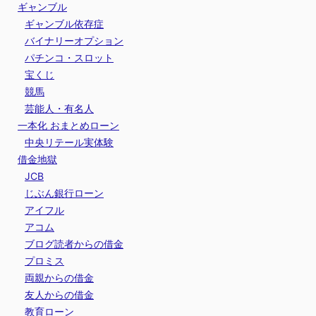
ギャンブル
ギャンブル依存症
バイナリーオプション
パチンコ・スロット
宝くじ
競馬
芸能人・有名人
一本化 おまとめローン
中央リテール実体験
借金地獄
JCB
じぶん銀行ローン
アイフル
アコム
ブログ読者からの借金
プロミス
両親からの借金
友人からの借金
教育ローン