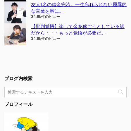
友人1名の借金完済。一生忘れられない屈辱的
な言葉を胸に。
34.8k件のビュー
【批判覚悟】楽して金を稼ごうとしている訳
だから・・・もっと覚悟が必要だ。
34.8k件のビュー
ブログ内検索
プロフィール