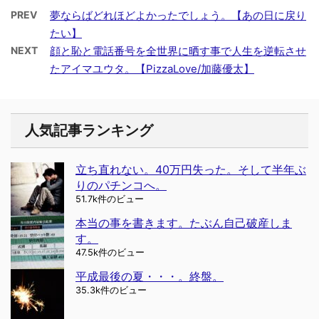
PREV
夢ならばどれほどよかったでしょう。【あの日に戻り
たい】
NEXT
顔と恥と電話番号を全世界に晒す事で人生を逆転させ
たアイマユウタ。【PizzaLove/加藤優太】
人気記事ランキング
立ち直れない。40万円失った。そして半年ぶ
りのパチンコへ。
51.7k件のビュー
本当の事を書きます。たぶん自己破産しま
す。
47.5k件のビュー
平成最後の夏・・・。終盤。
35.3k件のビュー