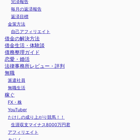
完済報告
毎月の返済報告
返済目標
金策方法
自己アフィリエイト
借金の解決方法
借金生活・体験談
債務整理ガイド
恋愛・婚活
法律事務所レビュー・評判
無職
派遣社員
無職生活
稼ぐ
FX・株
YouTuber
たけしの成り上がり競馬！！
生涯収支マイナス8000万円君
アフィリエイト
カジノ