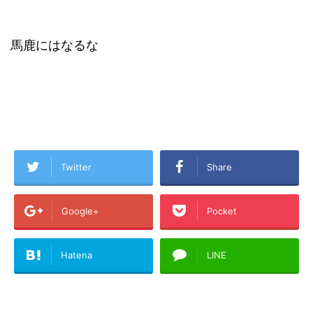
馬鹿にはなるな
Twitter
Share
Google+
Pocket
Hatena
LINE