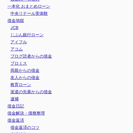
一本化 おまとめローン
中央リテール実体験
借金地獄
JCB
じぶん銀行ローン
アイフル
アコム
ブログ読者からの借金
プロミス
両親からの借金
友人からの借金
教育ローン
派遣の先輩からの借金
逮捕
借金日記
借金解決・債務整理
借金返済
借金返済のコツ