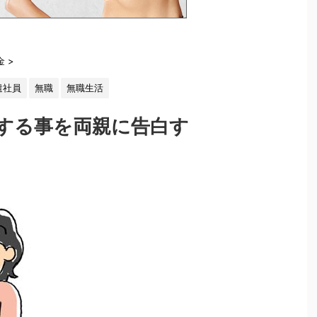
金
>
遣社員
無職
無職生活
する事を両親に告白す