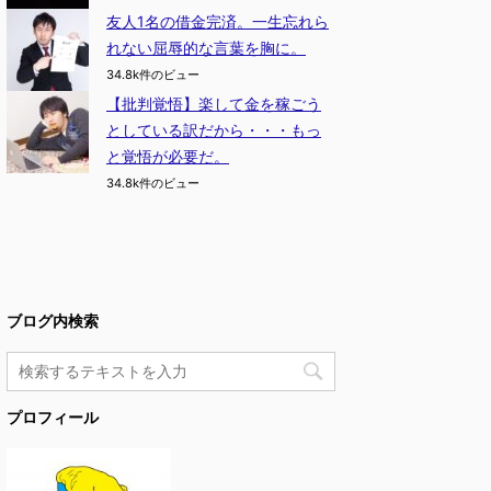
友人1名の借金完済。一生忘れら
れない屈辱的な言葉を胸に。
34.8k件のビュー
【批判覚悟】楽して金を稼ごう
としている訳だから・・・もっ
と覚悟が必要だ。
34.8k件のビュー
ブログ内検索
プロフィール