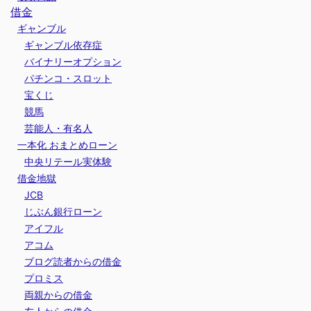
借金
ギャンブル
ギャンブル依存症
バイナリーオプション
パチンコ・スロット
宝くじ
競馬
芸能人・有名人
一本化 おまとめローン
中央リテール実体験
借金地獄
JCB
じぶん銀行ローン
アイフル
アコム
ブログ読者からの借金
プロミス
両親からの借金