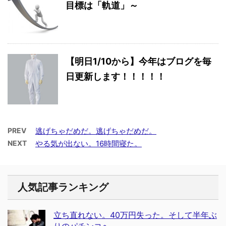
目標は「軌道」～
【明日1/10から】今年はブログを毎
日更新します！！！！！
PREV
逃げちゃだめだ。逃げちゃだめだ。
NEXT
やる気が出ない。16時間寝た。
人気記事ランキング
立ち直れない。40万円失った。そして半年ぶ