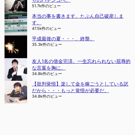
りのパチンコへ。
51.7k件のビュー
本当の事を書きます。たぶん自己破産しま
す。
47.5k件のビュー
平成最後の夏・・・。終盤。
35.3k件のビュー
友人1名の借金完済。一生忘れられない屈辱的
な言葉を胸に。
34.8k件のビュー
【批判覚悟】楽して金を稼ごうとしている訳
だから・・・もっと覚悟が必要だ。
34.8k件のビュー