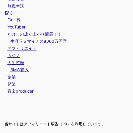
無職生活
稼ぐ
FX・株
YouTuber
たけしの成り上がり競馬！！
生涯収支マイナス8000万円君
アフィリエイト
カジノ
人生逆転
BMW購入
副業
起業
音楽producer
当サイトはアフィリエイト広告（PR）を利用しています。