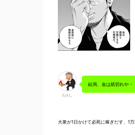
結局、金は紙切れや・
たけし
大衆が1日かけて必死に稼ぎだす、1