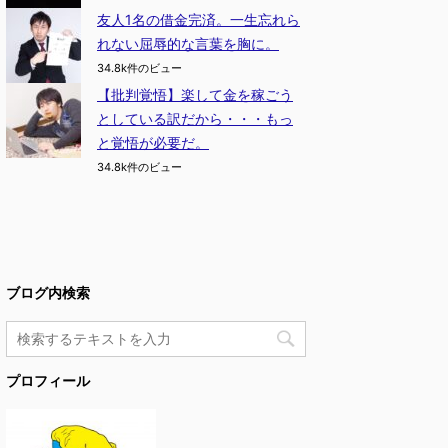
友人1名の借金完済。一生忘れら
れない屈辱的な言葉を胸に。
34.8k件のビュー
【批判覚悟】楽して金を稼ごう
としている訳だから・・・もっ
と覚悟が必要だ。
34.8k件のビュー
ブログ内検索
プロフィール