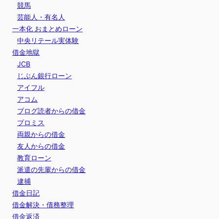
競馬
芸能人・有名人
一本化 おまとめローン
中央リテール実体験
借金地獄
JCB
じぶん銀行ローン
アイフル
アコム
ブログ読者からの借金
プロミス
両親からの借金
友人からの借金
教育ローン
派遣の先輩からの借金
逮捕
借金日記
借金解決・債務整理
借金返済