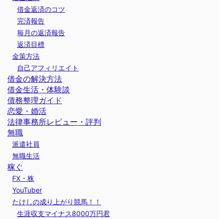
借金返済のコツ
完済報告
毎月の返済報告
返済目標
金策方法
自己アフィリエイト
借金の解決方法
借金生活・体験談
債務整理ガイド
恋愛・婚活
法律事務所レビュー・評判
無職
派遣社員
無職生活
稼ぐ
FX・株
YouTuber
たけしの成り上がり競馬！！
生涯収支マイナス8000万円君