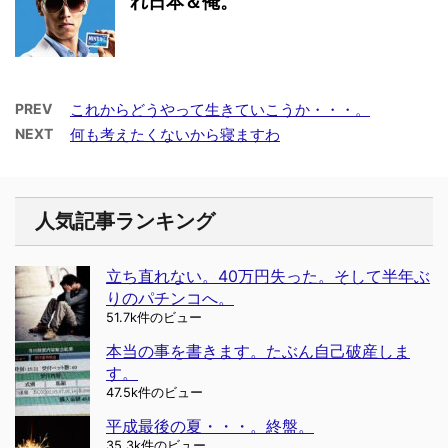
れ日本＆俺。
PREV
これからどうやって生きていこうか・・・。
NEXT
何も考えたくないから寝ますわ
人気記事ランキング
立ち直れない。40万円失った。そして半年ぶ
りのパチンコへ。
51.7k件のビュー
本当の事を書きます。たぶん自己破産しま
す。
47.5k件のビュー
平成最後の夏・・・。終盤。
35.3k件のビュー