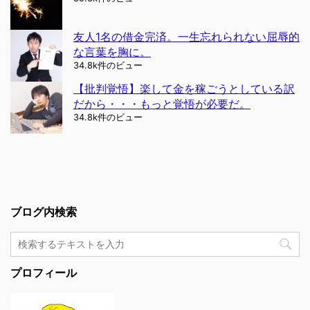
友人1名の借金完済。一生忘れられない屈辱的
な言葉を胸に。
34.8k件のビュー
【批判覚悟】楽して金を稼ごうとしている訳
だから・・・もっと覚悟が必要だ。
34.8k件のビュー
ブログ内検索
プロフィール