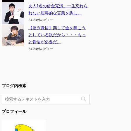
友人1名の借金完済。一生忘れら
れない屈辱的な言葉を胸に。
34.8k件のビュー
【批判覚悟】楽して金を稼ごう
としている訳だから・・・もっ
と覚悟が必要だ。
34.8k件のビュー
ブログ内検索
プロフィール