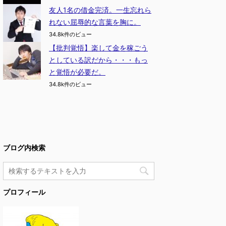
友人1名の借金完済。一生忘れら
れない屈辱的な言葉を胸に。
34.8k件のビュー
【批判覚悟】楽して金を稼ごう
としている訳だから・・・もっ
と覚悟が必要だ。
34.8k件のビュー
ブログ内検索
プロフィール