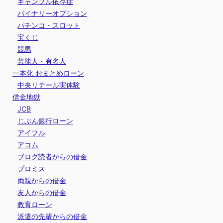
ギャンブル依存症
バイナリーオプション
パチンコ・スロット
宝くじ
競馬
芸能人・有名人
一本化 おまとめローン
中央リテール実体験
借金地獄
JCB
じぶん銀行ローン
アイフル
アコム
ブログ読者からの借金
プロミス
両親からの借金
友人からの借金
教育ローン
派遣の先輩からの借金