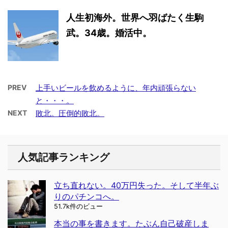
人生初海外。世界へ羽ばたく生駒
武。34歳。婚活中。
PREV
上手いビールを飲めるように、年内頑張らない
と・・・。
NEXT
敗北。圧倒的敗北。
人気記事ランキング
立ち直れない。40万円失った。そして半年ぶ
りのパチンコへ。
51.7k件のビュー
本当の事を書きます。たぶん自己破産しま