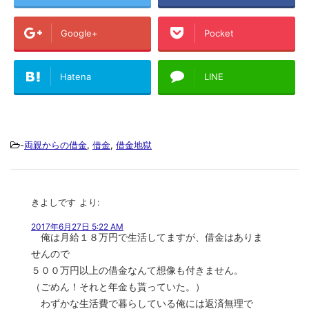
Google+
Pocket
Hatena
LINE
-
両親からの借金
,
借金
,
借金地獄
きよしです
より:
2017年6月27日 5:22 AM
俺は月給１８万円で生活してますが、借金はありま
せんので
５００万円以上の借金なんて想像も付きません。
（ごめん！それと年金も貰っていた。）
わずかな生活費で暮らしている俺には返済無理で