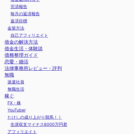
完済報告
毎月の返済報告
返済目標
金策方法
自己アフィリエイト
借金の解決方法
借金生活・体験談
債務整理ガイド
恋愛・婚活
法律事務所レビュー・評判
無職
派遣社員
無職生活
稼ぐ
FX・株
YouTuber
たけしの成り上がり競馬！！
生涯収支マイナス8000万円君
アフィリエイト