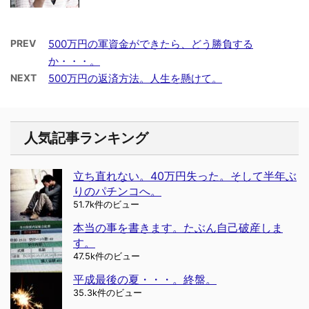
PREV
500万円の軍資金ができたら、どう勝負する
か・・・。
NEXT
500万円の返済方法。人生を懸けて。
人気記事ランキング
立ち直れない。40万円失った。そして半年ぶ
りのパチンコへ。
51.7k件のビュー
本当の事を書きます。たぶん自己破産しま
す。
47.5k件のビュー
平成最後の夏・・・。終盤。
35.3k件のビュー