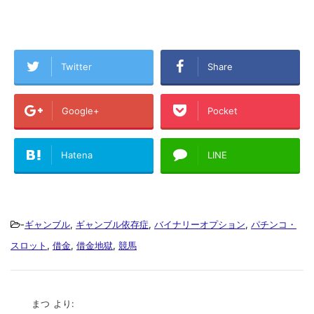
Twitter
Share
Google+
Pocket
Hatena
LINE
-
ギャンブル
,
ギャンブル依存症
,
バイナリーオプション
,
パチンコ・
スロット
,
借金
,
借金地獄
,
競馬
まつ
より: