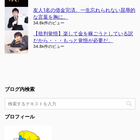
友人1名の借金完済。一生忘れられない屈辱的
な言葉を胸に。
34.8k件のビュー
【批判覚悟】楽して金を稼ごうとしている訳
だから・・・もっと覚悟が必要だ。
34.8k件のビュー
ブログ内検索
プロフィール