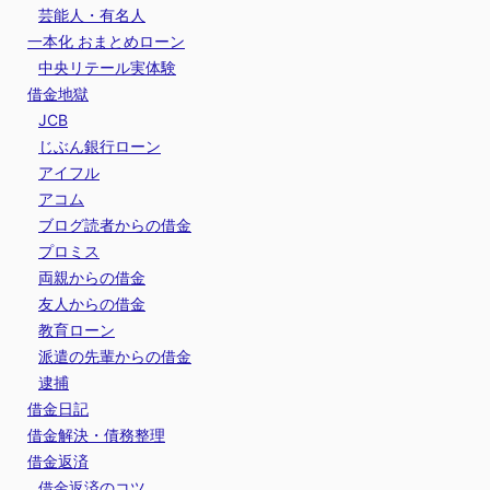
芸能人・有名人
一本化 おまとめローン
中央リテール実体験
借金地獄
JCB
じぶん銀行ローン
アイフル
アコム
ブログ読者からの借金
プロミス
両親からの借金
友人からの借金
教育ローン
派遣の先輩からの借金
逮捕
借金日記
借金解決・債務整理
借金返済
借金返済のコツ