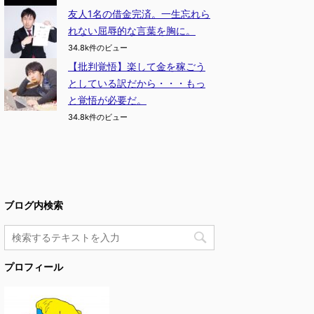
友人1名の借金完済。一生忘れら
れない屈辱的な言葉を胸に。
34.8k件のビュー
【批判覚悟】楽して金を稼ごう
としている訳だから・・・もっ
と覚悟が必要だ。
34.8k件のビュー
ブログ内検索
プロフィール