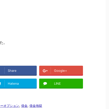
た。
Share
Google+
Hatena
LINE
リーオプション
,
借金
,
借金地獄