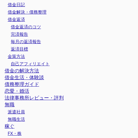
借金日記
借金解決・債務整理
借金返済
借金返済のコツ
完済報告
毎月の返済報告
返済目標
金策方法
自己アフィリエイト
借金の解決方法
借金生活・体験談
債務整理ガイド
恋愛・婚活
法律事務所レビュー・評判
無職
派遣社員
無職生活
稼ぐ
FX・株