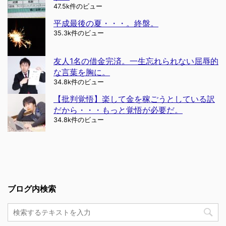
47.5k件のビュー
平成最後の夏・・・。終盤。
35.3k件のビュー
友人1名の借金完済。一生忘れられない屈辱的
な言葉を胸に。
34.8k件のビュー
【批判覚悟】楽して金を稼ごうとしている訳
だから・・・もっと覚悟が必要だ。
34.8k件のビュー
ブログ内検索