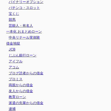
バイナリーオプション
パチンコ・スロット
宝くじ
競馬
芸能人・有名人
一本化 おまとめローン
中央リテール実体験
借金地獄
JCB
じぶん銀行ローン
アイフル
アコム
ブログ読者からの借金
プロミス
両親からの借金
友人からの借金
教育ローン
派遣の先輩からの借金
逮捕