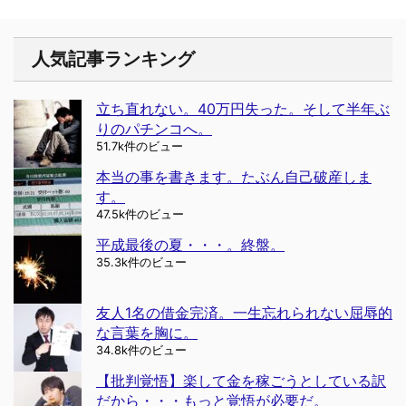
人気記事ランキング
立ち直れない。40万円失った。そして半年ぶ
りのパチンコへ。
51.7k件のビュー
本当の事を書きます。たぶん自己破産しま
す。
47.5k件のビュー
平成最後の夏・・・。終盤。
35.3k件のビュー
友人1名の借金完済。一生忘れられない屈辱的
な言葉を胸に。
34.8k件のビュー
【批判覚悟】楽して金を稼ごうとしている訳
だから・・・もっと覚悟が必要だ。