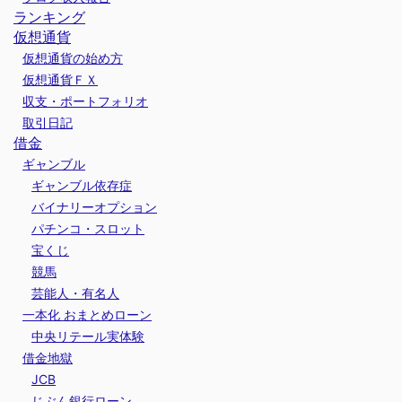
ランキング
仮想通貨
仮想通貨の始め方
仮想通貨ＦＸ
収支・ポートフォリオ
取引日記
借金
ギャンブル
ギャンブル依存症
バイナリーオプション
パチンコ・スロット
宝くじ
競馬
芸能人・有名人
一本化 おまとめローン
中央リテール実体験
借金地獄
JCB
じぶん銀行ローン