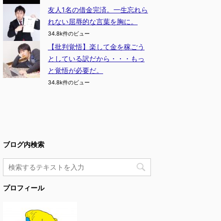
友人1名の借金完済。一生忘れら
れない屈辱的な言葉を胸に。
34.8k件のビュー
【批判覚悟】楽して金を稼ごう
としている訳だから・・・もっ
と覚悟が必要だ。
34.8k件のビュー
ブログ内検索
プロフィール