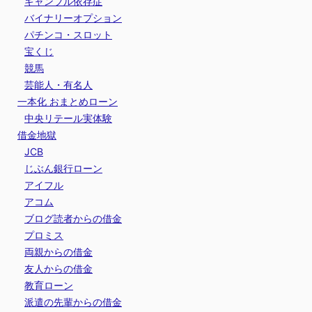
ギャンブル依存症
バイナリーオプション
パチンコ・スロット
宝くじ
競馬
芸能人・有名人
一本化 おまとめローン
中央リテール実体験
借金地獄
JCB
じぶん銀行ローン
アイフル
アコム
ブログ読者からの借金
プロミス
両親からの借金
友人からの借金
教育ローン
派遣の先輩からの借金