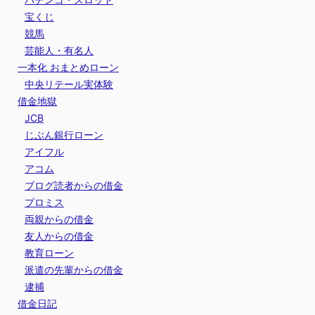
宝くじ
競馬
芸能人・有名人
一本化 おまとめローン
中央リテール実体験
借金地獄
JCB
じぶん銀行ローン
アイフル
アコム
ブログ読者からの借金
プロミス
両親からの借金
友人からの借金
教育ローン
派遣の先輩からの借金
逮捕
借金日記