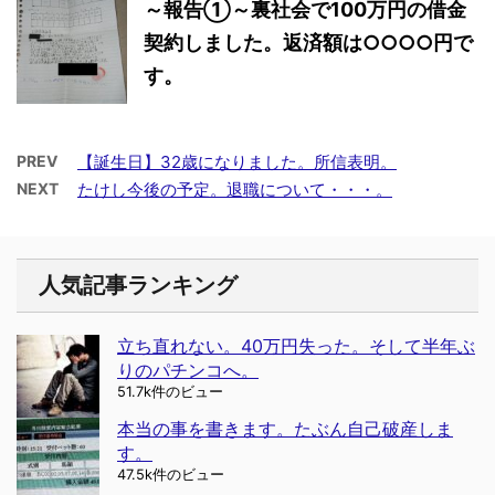
～報告①～裏社会で100万円の借金
契約しました。返済額は○○○○円で
す。
PREV
【誕生日】32歳になりました。所信表明。
NEXT
たけし今後の予定。退職について・・・。
人気記事ランキング
立ち直れない。40万円失った。そして半年ぶ
りのパチンコへ。
51.7k件のビュー
本当の事を書きます。たぶん自己破産しま
す。
47.5k件のビュー