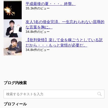
平成最後の夏・・・。終盤。
35.3k件のビュー
友人1名の借金完済。一生忘れられない屈辱的
な言葉を胸に。
34.8k件のビュー
【批判覚悟】楽して金を稼ごうとしている訳
だから・・・もっと覚悟が必要だ。
34.8k件のビュー
ブログ内検索
プロフィール