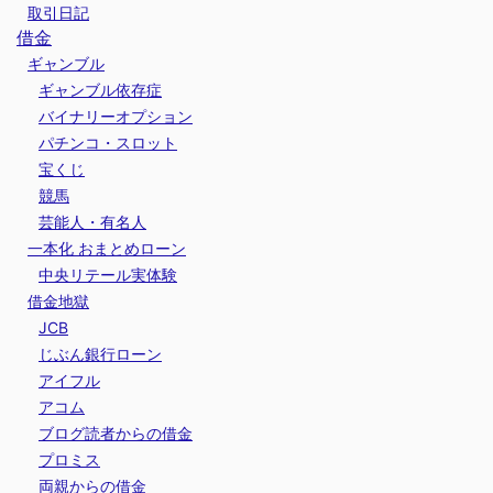
取引日記
借金
ギャンブル
ギャンブル依存症
バイナリーオプション
パチンコ・スロット
宝くじ
競馬
芸能人・有名人
一本化 おまとめローン
中央リテール実体験
借金地獄
JCB
じぶん銀行ローン
アイフル
アコム
ブログ読者からの借金
プロミス
両親からの借金