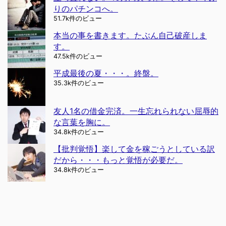
りのパチンコへ。
51.7k件のビュー
本当の事を書きます。たぶん自己破産しま
す。
47.5k件のビュー
平成最後の夏・・・。終盤。
35.3k件のビュー
友人1名の借金完済。一生忘れられない屈辱的
な言葉を胸に。
34.8k件のビュー
【批判覚悟】楽して金を稼ごうとしている訳
だから・・・もっと覚悟が必要だ。
34.8k件のビュー