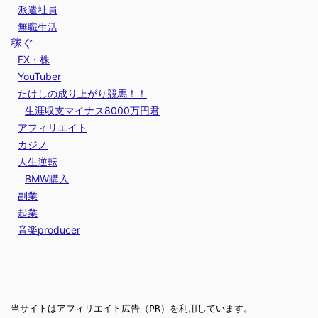
派遣社員
無職生活
稼ぐ
FX・株
YouTuber
たけしの成り上がり競馬！！
生涯収支マイナス8000万円君
アフィリエイト
カジノ
人生逆転
BMW購入
副業
起業
音楽producer
当サイトはアフィリエイト広告（PR）を利用しています。