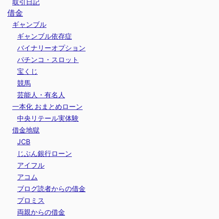
取引日記
借金
ギャンブル
ギャンブル依存症
バイナリーオプション
パチンコ・スロット
宝くじ
競馬
芸能人・有名人
一本化 おまとめローン
中央リテール実体験
借金地獄
JCB
じぶん銀行ローン
アイフル
アコム
ブログ読者からの借金
プロミス
両親からの借金